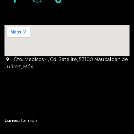
Cto. Medicos 4, Cd. Satélite, 53100 Naucalpan de
Juárez, Méx.
Martes a Jueves:
3pm a 10pm
Viernes y Sábado:
1pm a 11pm
Domingo:
12pm a 9pm
Lunes:
Cerrado