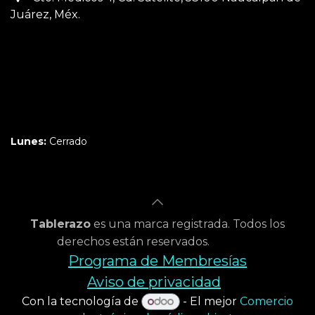
Juárez, Méx.
Martes a Jueves:
3pm a 10pm
Viernes y Sábado:
1pm a 11pm
Domingo:
12pm a 9pm
Lunes:
Cerrado
Tablerazo
es una marca registrada. Todos los
derechos están reservados.
Programa de Membresías
Aviso de privacidad
Con la tecnología de
- El mejor
Comercio