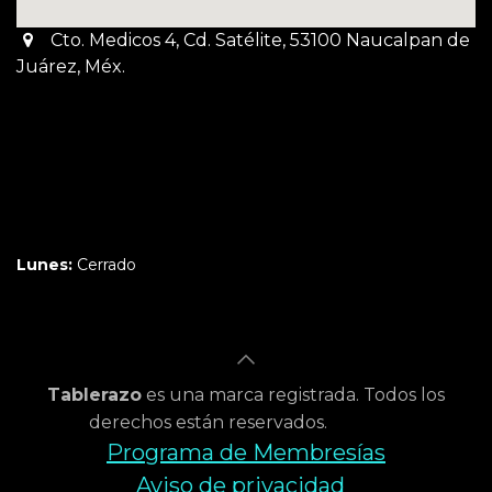
Cto. Medicos 4, Cd. Satélite, 53100 Naucalpan de
Juárez, Méx.
Martes a Jueves:
3pm a 10pm
Viernes y Sábado:
1pm a 11pm
Domingo:
12pm a 9pm
Lunes:
Cerrado
Tablerazo
es una marca registrada. Todos los
derechos están reservados.
Programa de Membresías
Aviso de privacidad