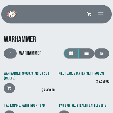
Ir al contenido
Warhammer
Warhammer
WARHAMMER 40,000: STARTER SET
KILL TEAM: STARTER SET (INGLES)
(INGLES)
$
2,350.00
$
2,300.00
T'AU EMPIRE: PATHFINDER TEAM
T'AU EMPIRE: STEALTH BATTLESUITS