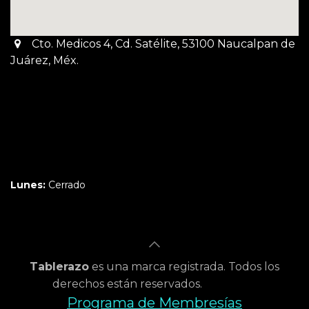
Cto. Medicos 4, Cd. Satélite, 53100 Naucalpan de
Juárez, Méx.
Martes a Jueves:
3pm a 10pm
Viernes y Sábado:
1pm a 11pm
Domingo:
12pm a 9pm
Lunes:
Cerrado
Tablerazo
es una marca registrada. Todos los
derechos están reservados.
Programa de Membresías