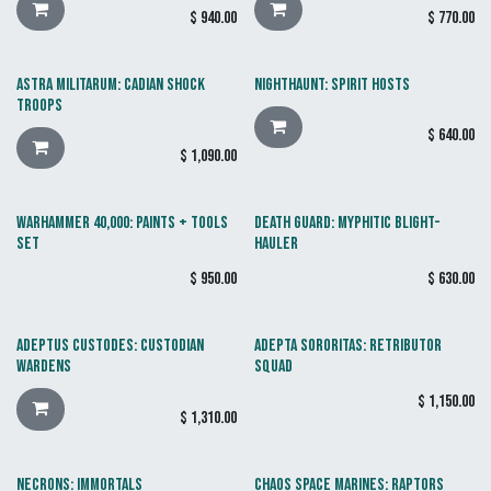
$
940.00
$
770.00
ASTRA MILITARUM: CADIAN SHOCK
NIGHTHAUNT: SPIRIT HOSTS
TROOPS
$
640.00
$
1,090.00
WARHAMMER 40,000: PAINTS + TOOLS
DEATH GUARD: MYPHITIC BLIGHT-
SET
HAULER
$
950.00
$
630.00
ADEPTUS CUSTODES: CUSTODIAN
ADEPTA SORORITAS: RETRIBUTOR
WARDENS
SQUAD
$
1,150.00
$
1,310.00
NECRONS: IMMORTALS
CHAOS SPACE MARINES: RAPTORS