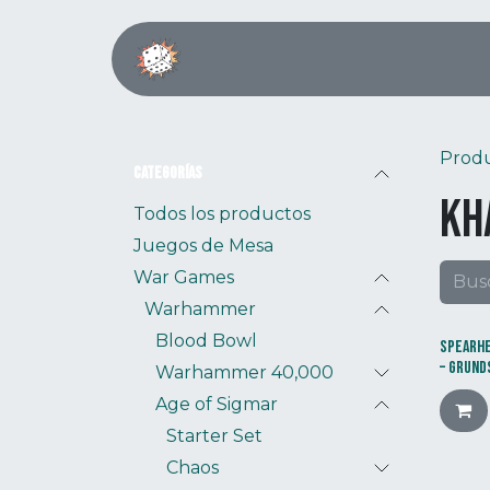
Ir al contenido
Inicio
Boardgame Café
Prod
Categorías
Kh
Todos los productos
Juegos de Mesa
War Games
Warhammer
Blood Bowl
SPEARHE
– GRUND
Warhammer 40,000
Age of Sigmar
Starter Set
Chaos