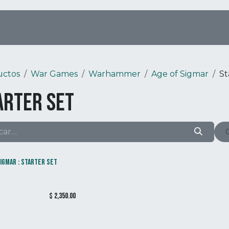
Tienda Online
Menú
Eventos
uctos
War Games
Warhammer
Age of Sigmar
St
arter Set
SIGMAR : STARTER SET
)
$
2,350.00