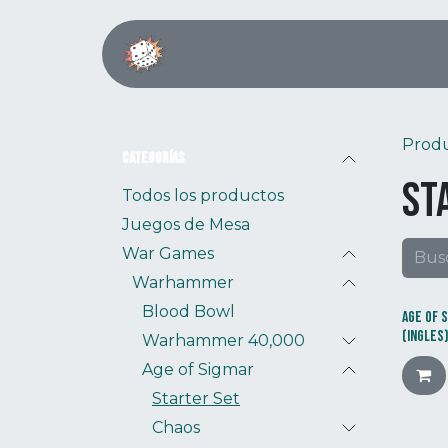
Ir al contenido
Inicio
Boardgame Café
Prod
Categorías
St
Todos los productos
Juegos de Mesa
War Games
Warhammer
Blood Bowl
AGE OF 
(INGLES
Warhammer 40,000
Age of Sigmar
Starter Set
Chaos