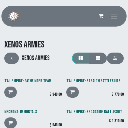
Ir al contenido
Xenos Armies
Xenos Armies
T'AU EMPIRE: PATHFINDER TEAM
T'AU EMPIRE: STEALTH BATTLESUITS
$
940.00
$
770.00
NECRONS: IMMORTALS
T'AU EMPIRE: BROADSIDE BATTLESUIT
$
1,310.00
$
940.00