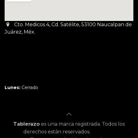
Cto. Medicos 4, Cd. Satélite, 53100 Naucalpan de
Juárez, Méx.
Martes a Jueves:
3pm a 10pm
Viernes y Sábado:
1pm a 11pm
Domingo:
12pm a 9pm
Lunes:
Cerrado
Tablerazo
es una marca registrada. Todos los
derechos están reservados.