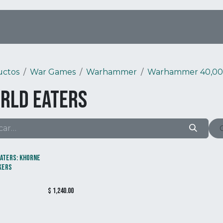
Tienda Online
Menú
Eventos
uctos
War Games
Warhammer
Warhammer 40,0
rld Eaters
ATERS: KHORNE
KERS
$
1,240.00