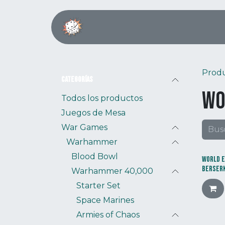
Ir al contenido
Inicio
Boardgame Café
Prod
Categorías
Wo
Todos los productos
Juegos de Mesa
War Games
Warhammer
Blood Bowl
WORLD E
BERSER
Warhammer 40,000
Starter Set
Space Marines
Armies of Chaos