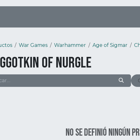
Tienda Online
Menú
Eventos
uctos
War Games
Warhammer
Age of Sigmar
C
ggotkin of Nurgle
No se definió ningún p