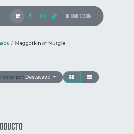
Iniciar sesión
haos
Maggotkin of Nurgle
Destacado
Ordenar por:
roducto