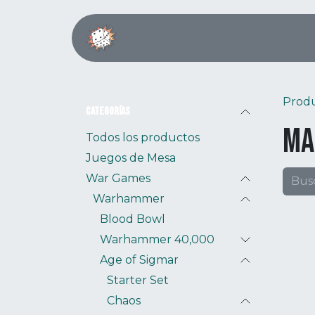
Ir al contenido
Inicio
Boardgame Café
Prod
Categorías
Ma
Todos los productos
Juegos de Mesa
War Games
Warhammer
Blood Bowl
Warhammer 40,000
Age of Sigmar
Starter Set
Chaos