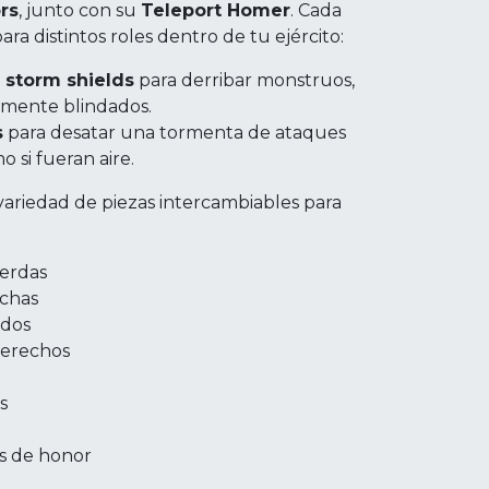
rs
, junto con su
Teleport Homer
. Cada
a distintos roles dentro de tu ejército:
storm shields
para derribar monstruos,
tamente blindados.
s
para desatar una tormenta de ataques
 si fueran aire.
variedad de piezas intercambiables para
ierdas
echas
rdos
erechos
s
as de honor