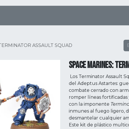
Tienda Online
Menú
Eventos
 TERMINATOR ASSAULT SQUAD
SPACE MARINES: TER
Los Terminator Assault S
del Adeptus Astartes: gu
combate cerrado con armas
romper líneas fortificadas
con la imponente
Termina
inmunes al fuego ligero,
desmantelar cualquier a
Este kit de plástico mul