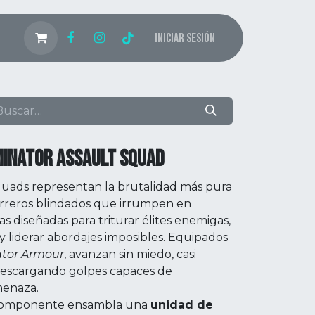
Iniciar sesión
MINATOR ASSAULT SQUAD
quads representan la brutalidad más pura
erreros blindados que irrumpen en
 diseñadas para triturar élites enemigas,
 y liderar abordajes imposibles. Equipados
tor Armour
, avanzan sin miedo, casi
 descargando golpes capaces de
menaza.
ticomponente ensambla una
unidad de