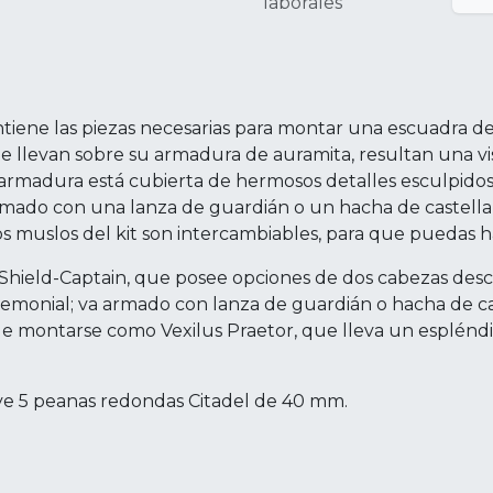
laborales
ntiene las piezas necesarias para montar una escuadra d
ue llevan sobre su armadura de auramita, resultan una vis
armadura está cubierta de hermosos detalles esculpidos
armado con una lanza de guardián o un hacha de castellano
os muslos del kit son intercambiables, para que puedas 
Shield-Captain, que posee opciones de dos cabezas desc
eremonial; va armado con lanza de guardián o hacha de 
de montarse como Vexilus Praetor, que lleva un esplénd
uye 5 peanas redondas Citadel de 40 mm.