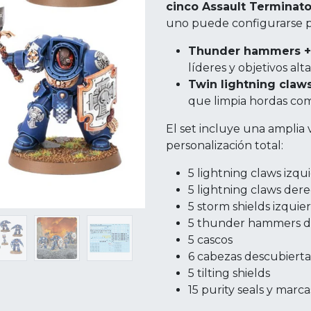
cinco Assault Terminato
uno puede configurarse par
Thunder hammers + 
líderes y objetivos al
Twin lightning claw
que limpia hordas como
El set incluye una amplia 
personalización total:
5 lightning claws izqu
5 lightning claws der
5 storm shields izquie
5 thunder hammers d
5 cascos
6 cabezas descubierta
5 tilting shields
15 purity seals y marc