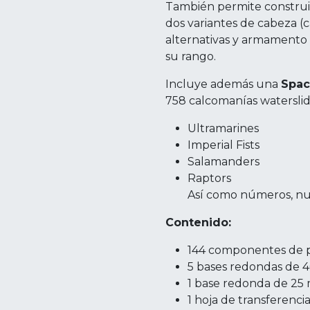
También permite constru
dos variantes de cabeza (c
alternativas y armamento 
su rango.
Incluye además una
Spac
758 calcomanías waterslid
Ultramarines
Imperial Fists
Salamanders
Raptors
Así como números, nu
Contenido:
144 componentes de p
5 bases redondas de
1 base redonda de 2
1 hoja de transferenci