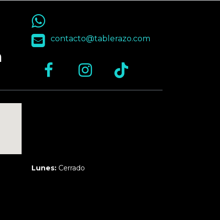
55 9563 4848
contacto@tablerazo.com
n
Martes a Jueves:
3pm a 10pm
Viernes y Sábado:
1pm a 11pm
Domingo:
12pm a 9pm
Lunes:
Cerrado