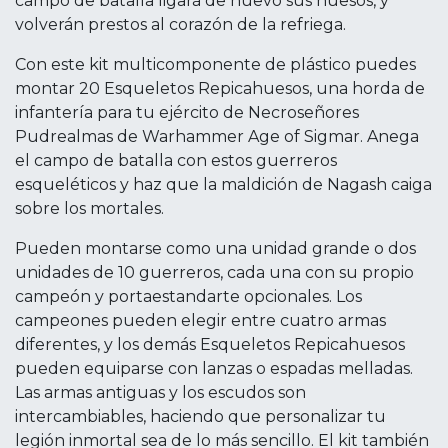
campo de batalla ligará de nuevo sus huesos, y
volverán prestos al corazón de la refriega.
Con este kit multicomponente de plástico puedes
montar 20 Esqueletos Repicahuesos, una horda de
infantería para tu ejército de Necroseñores
Pudrealmas de Warhammer Age of Sigmar. Anega
el campo de batalla con estos guerreros
esqueléticos y haz que la maldición de Nagash caiga
sobre los mortales.
Pueden montarse como una unidad grande o dos
unidades de 10 guerreros, cada una con su propio
campeón y portaestandarte opcionales. Los
campeones pueden elegir entre cuatro armas
diferentes, y los demás Esqueletos Repicahuesos
pueden equiparse con lanzas o espadas melladas.
Las armas antiguas y los escudos son
intercambiables, haciendo que personalizar tu
legión inmortal sea de lo más sencillo. El kit también