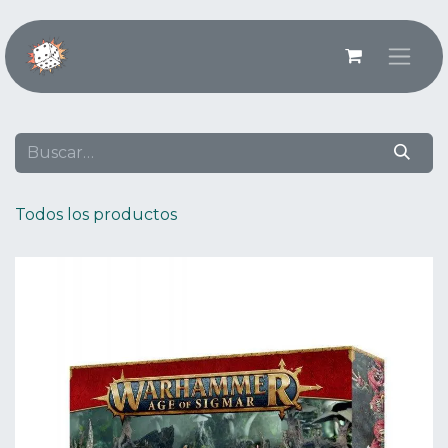
Ir al contenido
Todos los productos