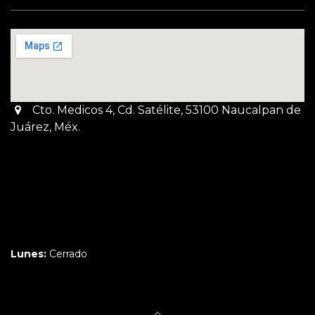
Cto. Medicos 4, Cd. Satélite, 53100 Naucalpan de
Juárez, Méx.
Martes a Jueves:
3pm a 10pm
Viernes y Sábado:
1pm a 11pm
Domingo:
12pm a 9pm
Lunes:
Cerrado