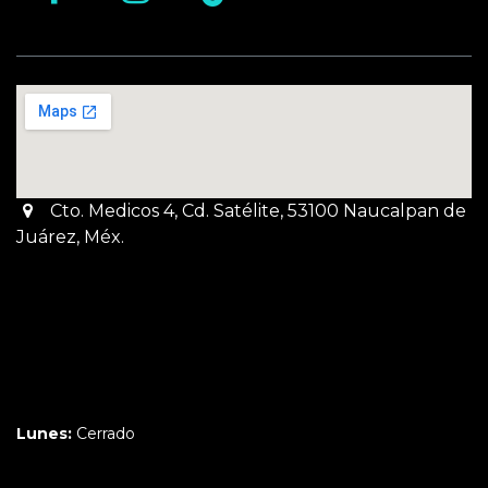
Cto. Medicos 4, Cd. Satélite, 53100 Naucalpan de
Juárez, Méx.
Martes a Jueves:
3pm a 10pm
Viernes y Sábado:
1pm a 11pm
Domingo:
12pm a 9pm
Lunes:
Cerrado