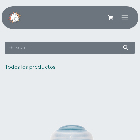
Ir al contenido
Todos los productos