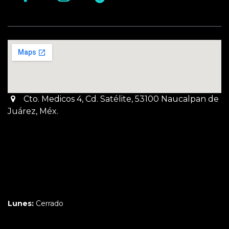
Cto. Medicos 4, Cd. Satélite, 53100 Naucalpan de
Juárez, Méx.
Martes a Jueves:
3pm a 10pm
Viernes y Sábado:
1pm a 11pm
Domingo:
12pm a 9pm
Lunes:
Cerrado