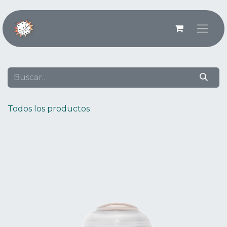
Ir al contenido
Todos los productos