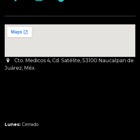
Cto. Medicos 4, Cd. Satélite, 53100 Naucalpan de
Juárez, Méx.
Martes a Jueves:
3pm a 10pm
Viernes y Sábado:
1pm a 11pm
Domingo:
12pm a 9pm
Lunes:
Cerrado