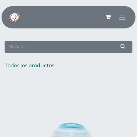
Ir al contenido
Todos los productos