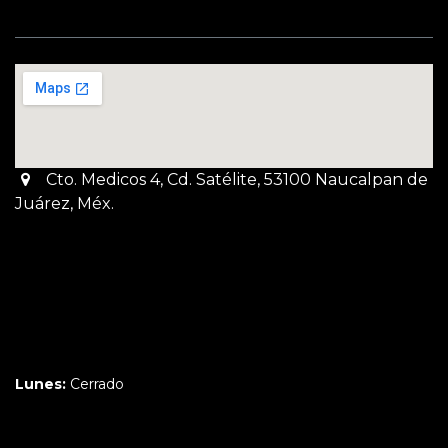
Cto. Medicos 4, Cd. Satélite, 53100 Naucalpan de
Juárez, Méx.
Martes a Jueves:
3pm a 10pm
Viernes y Sábado:
1pm a 11pm
Domingo:
12pm a 9pm
Lunes:
Cerrado