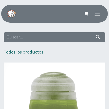
Ir al contenido
Todos los productos