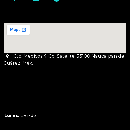
Cto. Medicos 4, Cd. Satélite, 53100 Naucalpan de
Juárez, Méx.
Martes a Jueves:
3pm a 10pm
Viernes y Sábado:
1pm a 11pm
Domingo:
12pm a 9pm
Lunes:
Cerrado