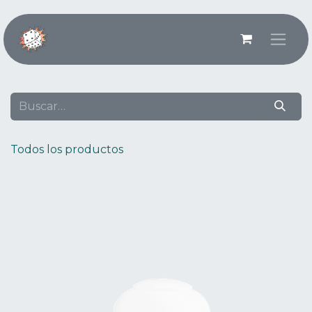
Ir al contenido
Todos los productos