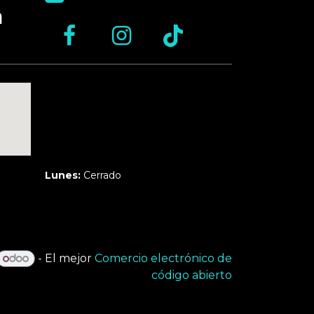
n
Martes a Jueves:
3pm a 10pm
Viernes y Sábado:
1pm a 11pm
Domingo:
12pm a 9pm
Lunes:
Cerrado
- El mejor
Comercio electrónico de
código abierto