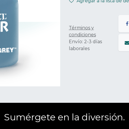
Agregar a la lista de d
Términos y
condiciones
Envío: 2-3 días
laborales
Sumérgete en la diversión.