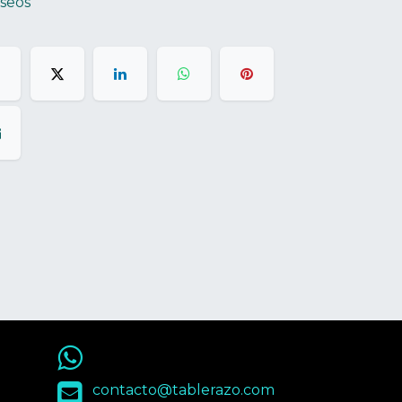
eseos
55 9563 4848
contacto@tablerazo.com