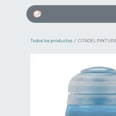
Ir al contenido
Inicio
Boardgame Café
Todos los productos
CITADEL PINTUR