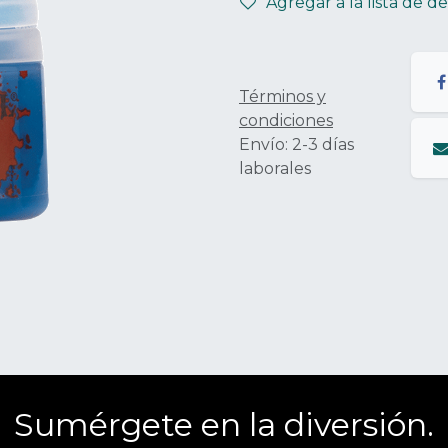
Agregar a la lista de d
Términos y
condiciones
Envío: 2-3 días
laborales
Sumérgete en la diversión.