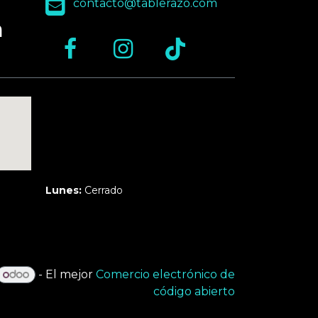
contacto@tablerazo.com
n
Martes a Jueves:
3pm a 10pm
Viernes y Sábado:
1pm a 11pm
Domingo:
12pm a 9pm
Lunes:
Cerrado
- El mejor
Comercio electrónico de
código abierto