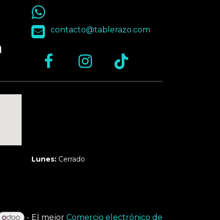
55 9563 4848
contacto@tablerazo.com
n
Martes a Jueves:
3pm a 10pm
Viernes y Sábado:
1pm a 11pm
Domingo:
12pm a 9pm
Lunes:
Cerrado
- El mejor
Comercio electrónico de