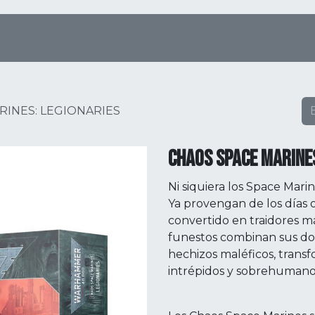
Tienda Online
Menú
Eventos
RINES: LEGIONARIES
CHAOS SPACE MARINES
Ni siquiera los Space Marin
Ya provengan de los días 
convertido en traidores m
funestos combinan sus do
hechizos maléficos, trans
intrépidos y sobrehumano