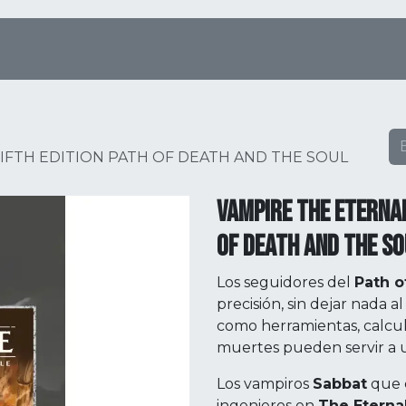
Tienda Online
Menú
Eventos
IFTH EDITION PATH OF DEATH AND THE SOUL
VAMPIRE THE ETERNAL
OF DEATH AND THE SO
Los seguidores del
Path o
precisión, sin dejar nada a
como herramientas, calcu
muertes pueden servir a 
Los vampiros
Sabbat
que 
ingenieros en
The Eterna