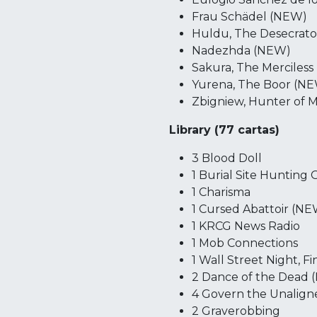
Frau Schädel (NEW)
Huldu, The Desecrat
Nadezhda (NEW)
Sakura, The Merciles
Yurena, The Boor (N
Zbigniew, Hunter of
Library (77 cartas)
3 Blood Doll
1 Burial Site Huntin
1 Charisma
1 Cursed Abattoir (N
1 KRCG News Radio
1 Mob Connections
1 Wall Street Night, 
2 Dance of the Dead
4 Govern the Unalign
2 Graverobbing