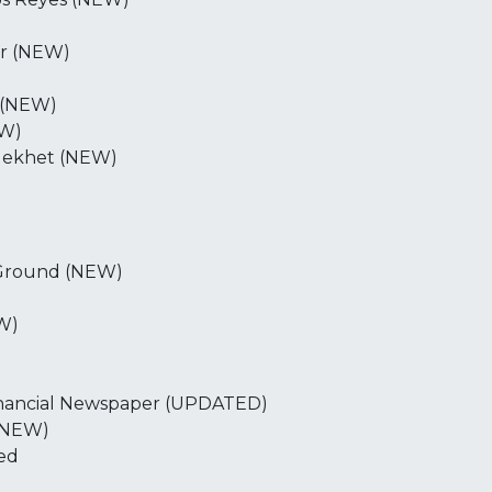
or (NEW)
s (NEW)
EW)
 Mekhet (NEW)
g Ground (NEW)
EW)
Financial Newspaper (UPDATED)
 (NEW)
ed