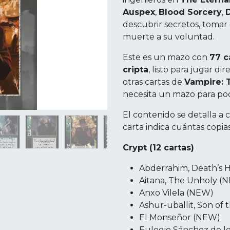
Auspex
,
Blood Sorcery
,
descubrir secretos, tomar 
muerte a su voluntad.
Este es un mazo con
77 c
cripta
, listo para jugar d
otras cartas de
Vampire: 
necesita un mazo para pod
El contenido se detalla a
carta indica cuántas copia
Crypt (12 cartas)
Abderrahim, Death’s
Aitana, The Unholy (
Anxo Vilela (NEW)
Ashur-uballit, Son of
El Monseñor (NEW)
Eulogio Sánchez de l