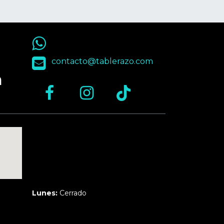
55 9563 4848
contacto@tablerazo.com
n
Martes a Jueves:
3pm a 10pm
Viernes y Sábado:
1pm a 11pm
Domingo:
12pm a 9pm
Lunes:
Cerrado