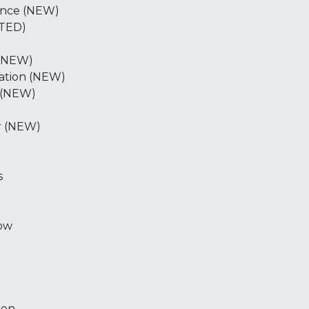
ance (NEW)
ATED)
 (NEW)
ation (NEW)
 (NEW)
r (NEW)
s
ow
ion