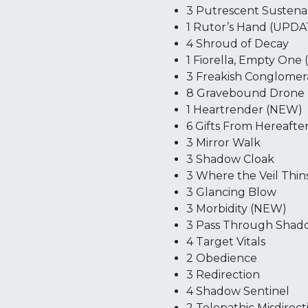
3 Putrescent Susten
1 Rutor’s Hand (UPD
4 Shroud of Decay
1 Fiorella, Empty One
3 Freakish Conglomer
8 Gravebound Drone
1 Heartrender (NEW)
6 Gifts From Hereafte
3 Mirror Walk
3 Shadow Cloak
3 Where the Veil Thin
3 Glancing Blow
3 Morbidity (NEW)
3 Pass Through Shad
4 Target Vitals
2 Obedience
3 Redirection
4 Shadow Sentinel
2 Telepathic Misdirect