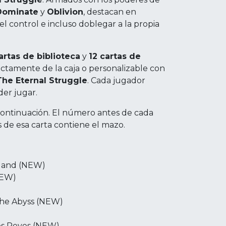
Dominate
y
Oblivion
, destacan en
el control e incluso doblegar a la propia
artas de biblioteca
y
12 cartas de
irectamente de la caja o personalizable con
The Eternal Struggle
. Cada jugador
er jugar.
 continuación. El número antes de cada
s de esa carta contiene el mazo.
 Hand (NEW)
NEW)
 the Abyss (NEW)
os Reyes (NEW)