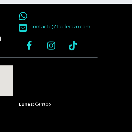
55 9563 4848
contacto@tablerazo.com
n
Martes a Jueves:
3pm a 10pm
Viernes y Sábado:
1pm a 11pm
Domingo:
12pm a 9pm
Lunes:
Cerrado