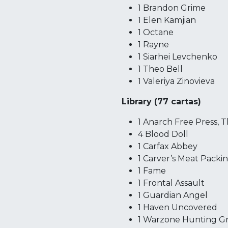
1 Brandon Grime
1 Elen Kamjian
1 Octane
1 Rayne
1 Siarhei Levchenko
1 Theo Bell
1 Valeriya Zinovieva
Library (77 cartas)
1 Anarch Free Press, 
4 Blood Doll
1 Carfax Abbey
1 Carver’s Meat Packi
1 Fame
1 Frontal Assault
1 Guardian Angel
1 Haven Uncovered
1 Warzone Hunting G