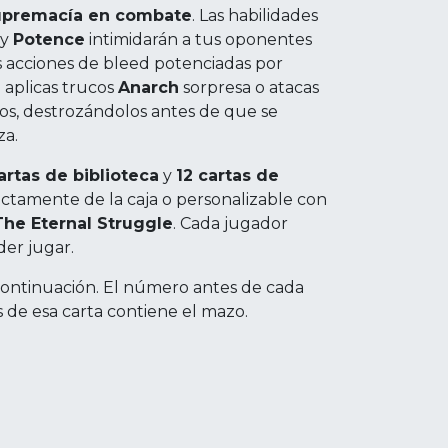
upremacía en combate
. Las habilidades
y
Potence
intimidarán a tus oponentes
 acciones de bleed potenciadas por
a aplicas trucos
Anarch
sorpresa o atacas
vos, destrozándolos antes de que se
za.
artas de biblioteca
y
12 cartas de
irectamente de la caja o personalizable con
The Eternal Struggle
. Cada jugador
er jugar.
 continuación. El número antes de cada
s de esa carta contiene el mazo.