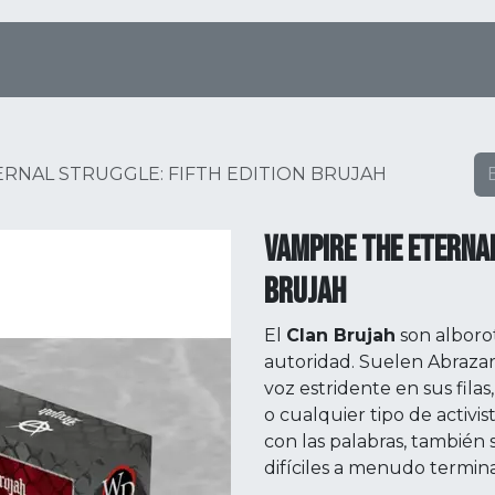
Tienda Online
Menú
Eventos
ERNAL STRUGGLE: FIFTH EDITION BRUJAH
VAMPIRE THE ETERNAL
BRUJAH
El
Clan Brujah
son alboro
autoridad. Suelen Abrazar
voz estridente en sus fila
o cualquier tipo de activ
con las palabras, también 
difíciles a menudo termin