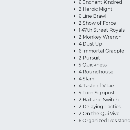
6 Enchant Kindred
2 Heroic Might
6 Line Brawl
2 Show of Force
1 47th Street Royals
2 Monkey Wrench
4 Dust Up
6 Immortal Grapple
2 Pursuit
5 Quickness
4 Roundhouse
4 Slam
4 Taste of Vitae
5 Torn Signpost
2 Bait and Switch
2 Delaying Tactics
2 On the Qui Vive
6 Organized Resistan