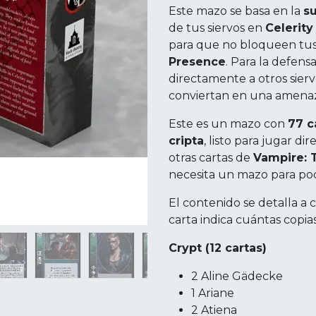
Este mazo se basa en la
s
de tus siervos en
Celerity
para que no bloqueen tus
Presence
. Para la defens
directamente a otros sier
conviertan en una amena
Este es un mazo con
77 c
cripta
, listo para jugar d
otras cartas de
Vampire: 
necesita un mazo para pod
El contenido se detalla a
carta indica cuántas copia
Crypt (12 cartas)
2 Aline Gädecke
1 Ariane
2 Atiena