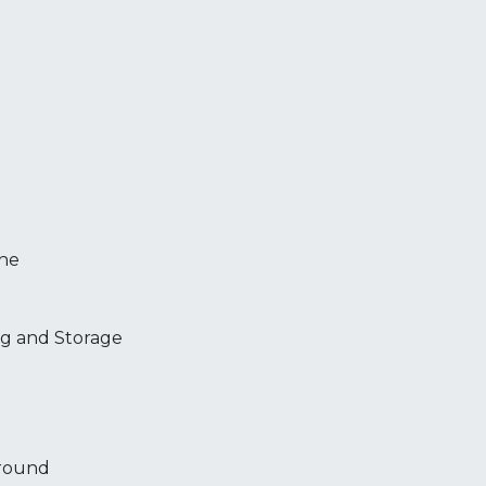
The
ng and Storage
round