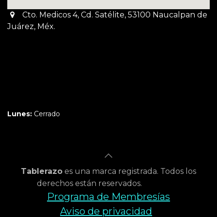
Cto. Medicos 4, Cd. Satélite, 53100 Naucalpan de
Juárez, Méx.
Martes a Jueves:
3pm a 10pm
Viernes y Sábado:
1pm a 11pm
Domingo:
12pm a 9pm
Lunes:
Cerrado
Tablerazo
es una marca registrada. Todos los
derechos están reservados.
Programa de Membresías
Aviso de privacidad