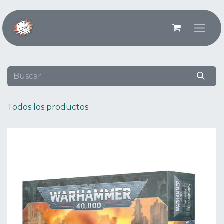
Ir al contenido
Todos los productos