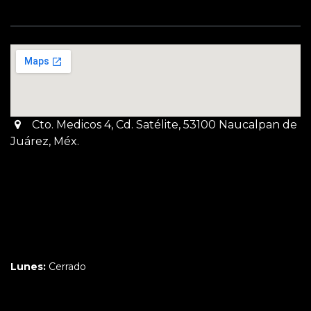
Cto. Medicos 4, Cd. Satélite, 53100 Naucalpan de
Juárez, Méx.
Martes a Jueves:
3pm a 10pm
Viernes y Sábado:
1pm a 11pm
Domingo:
12pm a 9pm
Lunes:
Cerrado