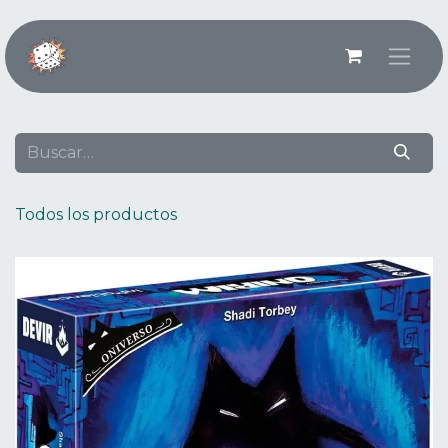
Ir al contenido
Todos los productos