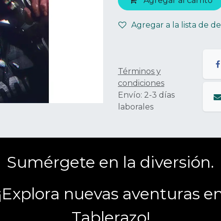
Agregar al carrito
Agregar a la lista de d
Términos y
condiciones
Envío: 2-3 días
laborales
Sumérgete en la diversión.
¡Explora nuevas aventuras e
Tablerazo!