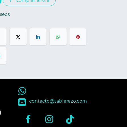
Comprar ahora
eseos
55 9563 4848
contacto@tablerazo.com
n