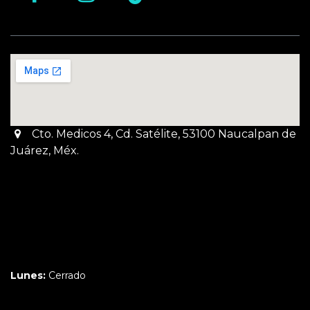
Cto. Medicos 4, Cd. Satélite, 53100 Naucalpan de
Juárez, Méx.
Martes a Jueves:
3pm a 10pm
Viernes y Sábado:
1pm a 11pm
Domingo:
12pm a 9pm
Lunes:
Cerrado