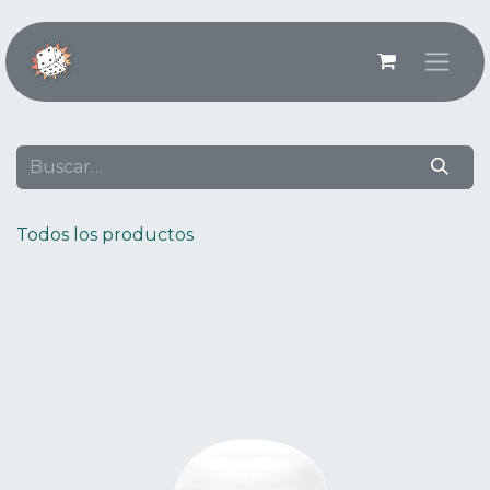
Ir al contenido
Todos los productos