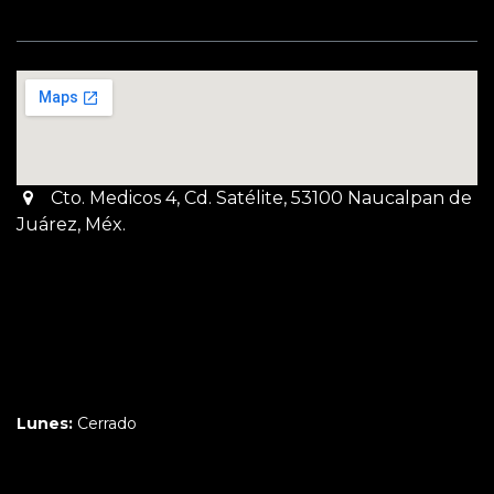
Cto. Medicos 4, Cd. Satélite, 53100 Naucalpan de
Juárez, Méx.
Martes a Jueves:
3pm a 10pm
Viernes y Sábado:
1pm a 11pm
Domingo:
12pm a 9pm
Lunes:
Cerrado