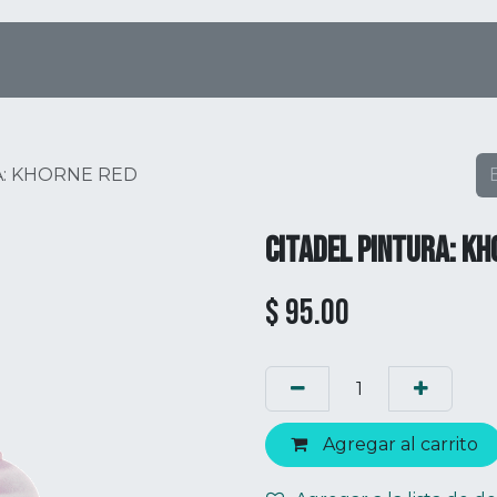
Tienda Online
Menú
Eventos
A: KHORNE RED
CITADEL PINTURA: KH
$
95.00
Agregar al carrito