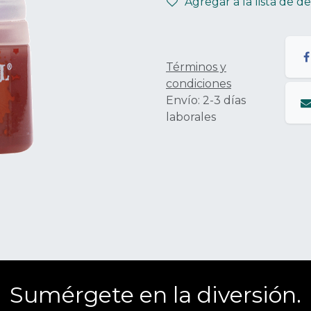
Agregar a la lista de d
Términos y
condiciones
Envío: 2-3 días
laborales
Sumérgete en la diversión.