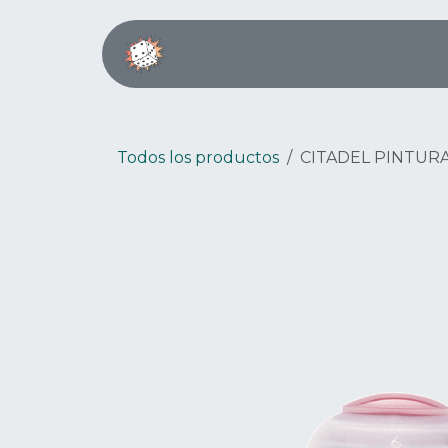
Ir al contenido
Inicio
Boardgame Café
Todos los productos
CITADEL PINTUR