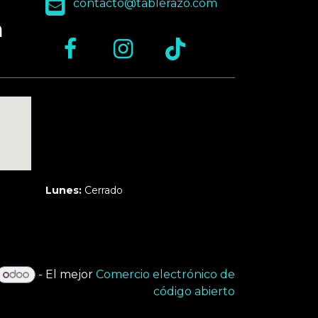
contacto@tablerazo.com
n
Martes a Jueves:
3pm a 10pm
Viernes y Sábado:
1pm a 11pm
Domingo:
12pm a 9pm
Lunes:
Cerrado
- El mejor
Comercio electrónico de
código abierto