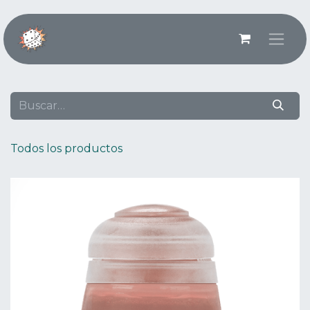
Ir al contenido
Todos los productos