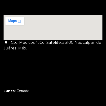
Cto. Medicos 4, Cd. Satélite, 53100 Naucalpan de
Juárez, Méx.
Martes a Jueves:
3pm a 10pm
Viernes y Sábado:
1pm a 11pm
Domingo:
12pm a 9pm
Lunes:
Cerrado