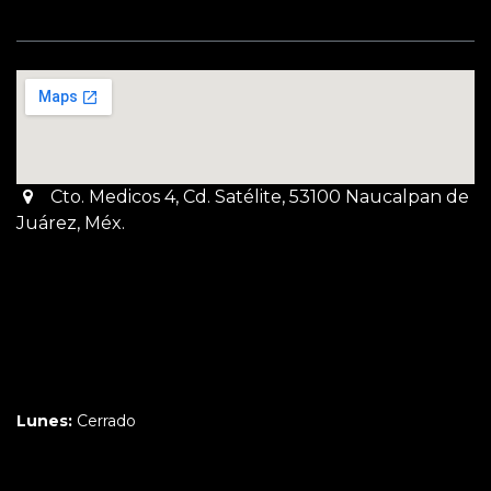
Cto. Medicos 4, Cd. Satélite, 53100 Naucalpan de
Juárez, Méx.
Martes a Jueves:
3pm a 10pm
Viernes y Sábado:
1pm a 11pm
Domingo:
12pm a 9pm
Lunes:
Cerrado