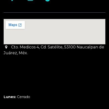
Cto. Medicos 4, Cd. Satélite, 53100 Naucalpan de
Juárez, Méx.
Martes a Jueves:
3pm a 10pm
Viernes y Sábado:
1pm a 11pm
Domingo:
12pm a 9pm
Lunes:
Cerrado