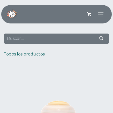
Ir al contenido
Todos los productos