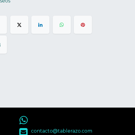
eseos
55 9563 4848
contacto@tablerazo.com