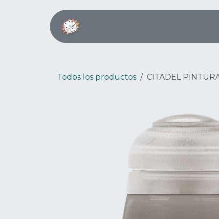
Ir al contenido
Inicio
Boardgame Café
Todos los productos
CITADEL PINTUR