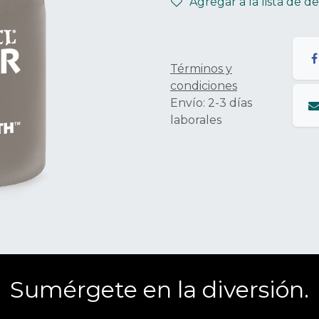
Agregar a la lista de d
Términos y
condiciones
Envío: 2-3 días
laborales
Sumérgete en la diversión.