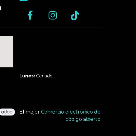
n
Martes a Jueves:
3pm a 10pm
Viernes y Sábado:
1pm a 11pm
Domingo:
12pm a 9pm
Lunes:
Cerrado
- El mejor
Comercio electrónico de
código abierto