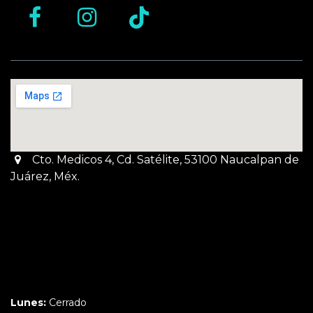
Cto. Medicos 4, Cd. Satélite, 53100 Naucalpan de
Juárez, Méx.
Martes a Jueves:
3pm a 10pm
Viernes y Sábado:
1pm a 11pm
Domingo:
12pm a 9pm
Lunes:
Cerrado