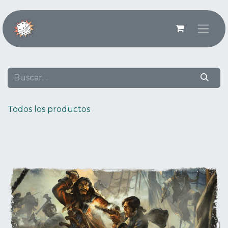
Ir al contenido
Todos los productos