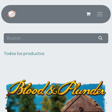
Ir al contenido
Todos los productos