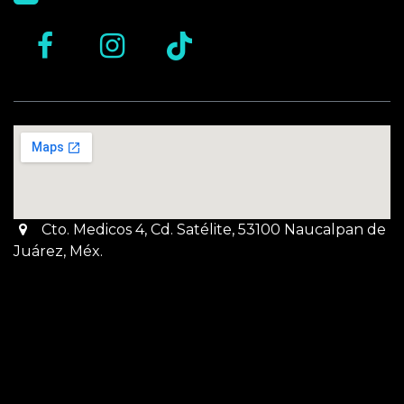
Cto. Medicos 4, Cd. Satélite, 53100 Naucalpan de
Juárez, Méx.
Martes a Jueves:
3pm a 10pm
Viernes y Sábado:
1pm a 11pm
Domingo:
12pm a 9pm